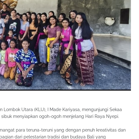
 Lombok Utara (KLU), I Made Kariyasa, mengunjungi Sekaa
 sibuk menyiapkan ogoh-ogoh menjelang Hari Raya Nyepi.
angat para teruna-teruni yang dengan penuh kreativitas dan
gian dari pelestarian tradisi dan budaya Bali yang