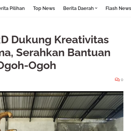
rita Pilihan
Top News
Berita Daerah
Flash New
RD Dukung Kreativitas
a, Serahkan Bantuan
Ogoh-Ogoh
0